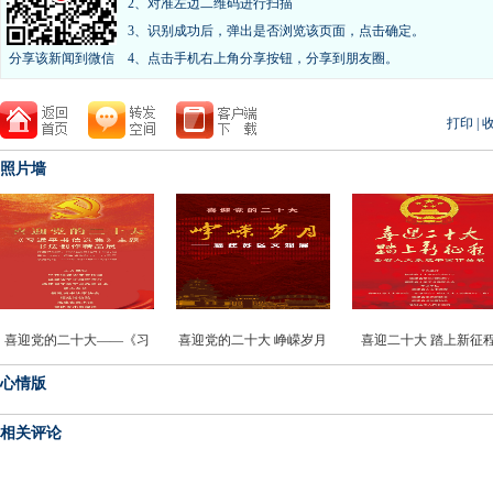
2、对准左边二维码进行扫描
3、识别成功后，弹出是否浏览该页面，点击确定。
分享该新闻到微信
4、点击手机右上角分享按钮，分享到朋友圈。
打印
|
照片墙
喜迎党的二十大——《习
喜迎党的二十大 峥嵘岁月
喜迎二十大 踏上新征
近平书信选集》主题书法
——福建苏区文物展
——全省人大系统书画
心情版
创作精品展
品展
相关评论