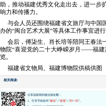
助，推动福建优秀文化走出去，进一步
响力和传播力。
与会人员还围绕福建省文旅厅与中国
办的“闽台艺术大展”等具体工作事宜进
会后，傅柒生、肖长培等陪同王春法
物院“喜迎党的二十大峥嵘岁月——福建
览。
福建省文物局、福建博物院供稿供图
相关阅读:
分享该新闻到微信朋友圈：
1、打开手机软件“
微信
”--“
发现
”--“
扫一扫
”。