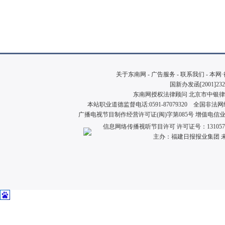
关于东南网
-
广告服务
-
联系我们
-
本网
国新办发函[2001]23
东南网授权法律顾问 北京市中银律师事
本站职业道德监督电话:0591-87079320 全国非法网络公
广播电视节目制作经营许可证(闽)字第085号 增值电信业务
信
息网络传播视听节目许可 许可证号：131057
主办：福建日报报业集团 