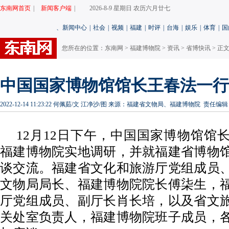
东南网首页
|
新闻客户端
|
2026-8-9 星期日 农历六月廿七
、
新闻中心
|
社会
|
视频
|
福建
|
时评
|
台海
|
娱乐
|
体育
|
国
您所在的位置：
东南网
>
福建博物院
>
资讯
>
省博快讯
> 正
中国国家博物馆馆长王春法一行
2022-12-14 11:23:22
何佩茹/文 江净沙/图
来源：福建省文物局、福建博物院
责任编辑
12月12日下午，中国国家博物馆馆
福建博物院实地调研，并就福建省博物
谈交流。福建省文化和旅游厅党组成员
文物局局长、福建博物院院长傅柒生，
厅党组成员、副厅长肖长培，以及省文
关处室负责人，福建博物院班子成员，