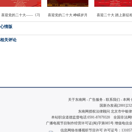
喜迎党的二十大——《习
喜迎党的二十大 峥嵘岁月
喜迎二十大 踏上新征
近平书信选集》主题书法
——福建苏区文物展
——全省人大系统书画
心情版
创作精品展
品展
相关评论
关于东南网
-
广告服务
-
联系我们
-
本网
国新办发函[2001]23
东南网授权法律顾问 北京市中银律师事
本站职业道德监督电话:0591-87079320 全国非法网络公
广播电视节目制作经营许可证(闽)字第085号 增值电信业务
信
息网络传播视听节目许可 许可证号：131057