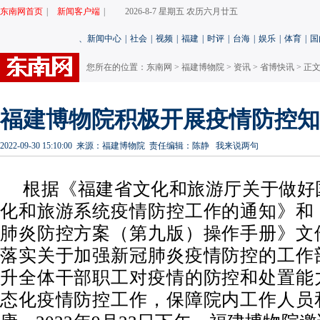
东南网首页
|
新闻客户端
|
2026-8-7 星期五 农历六月廿五
、
新闻中心
|
社会
|
视频
|
福建
|
时评
|
台海
|
娱乐
|
体育
|
国
您所在的位置：
东南网
>
福建博物院
>
资讯
>
省博快讯
> 正
福建博物院积极开展疫情防控知
2022-09-30 15:10:00
来源：福建博物院
责任编辑：陈静
我来说两句
根据《福建省文化和旅游厅关于做好
化和旅游系统疫情防控工作的通知》和
肺炎防控方案（第九版）操作手册》文
落实关于加强新冠肺炎疫情防控的工作
升全体干部职工对疫情的防控和处置能
态化疫情防控工作，保障院内工作人员